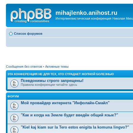
mihajlenko.anihost.ru
Интерлингвистическая конференция Николая Мих
Список форумов
Сообщения без ответов
•
Активные темы
ЭТА КОНФЕРЕНЦИЯ НЕ ДЛЯ ТЕХ, КТО СТРАДАЕТ ЖОПНОЙ БОЛЕЗНЬЮ
Псевдонимы строго запрещены!
Правила конференции читайте здесь
ФОРУМ
Мой провайдер интернета "Инфолайн-Смайл"
"Как и когда на Земле будет введён общий язык?"
"Kiel kaj kiam sur la Tero estos enigita la komuna lingvo?"