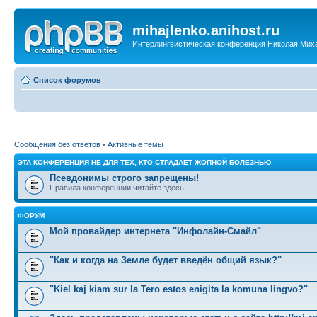
mihajlenko.anihost.ru
Интерлингвистическая конференция Николая Мих
Список форумов
Сообщения без ответов
•
Активные темы
ЭТА КОНФЕРЕНЦИЯ НЕ ДЛЯ ТЕХ, КТО СТРАДАЕТ ЖОПНОЙ БОЛЕЗНЬЮ
Псевдонимы строго запрещены!
Правила конференции читайте здесь
ФОРУМ
Мой провайдер интернета "Инфолайн-Смайл"
"Как и когда на Земле будет введён общий язык?"
"Kiel kaj kiam sur la Tero estos enigita la komuna lingvo?"