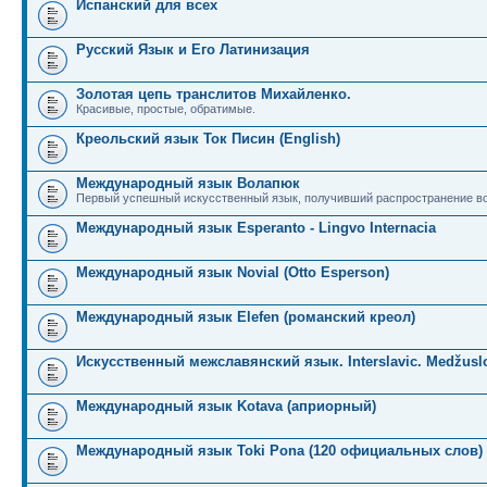
Испанский для всех
Русский Язык и Его Латинизация
Золотая цепь транслитов Михайленко.
Красивые, простые, обратимые.
Креольский язык Ток Писин (English)
Международный язык Волапюк
Первый успешный искусственный язык, получивший распространение во
Международный язык Esperanto - Lingvo Internacia
Международный язык Novial (Otto Esperson)
Международный язык Elefen (романский креол)
Искусственный межславянский язык. Interslavic. Medžuslo
Международный язык Kotava (априорный)
Международный язык Toki Pona (120 официальных слов)