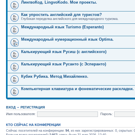
ЛингвоКод. LingvoKodo. Мои проекты.
Как упростить английский для туристов?
Глубокая переделка английского для международного туризма.
Международный язык Turismo (Esperanto)
Международный нумерационный язык Optima.
Калькирующий язык Русиш (с английского)
Калькирующий язык Русанто (с Эсперанто)
Кубик Рубика. Метод Михайленко.
Компьютерная клавиатура и фонематические раскладки.
ВХОД
•
РЕГИСТРАЦИЯ
Имя пользователя:
Пароль:
КТО СЕЙЧАС НА КОНФЕРЕНЦИИ
Сейчас посетителей на конференции:
94
, из них зарегистрированных: 0, скрытых: 
Больше всего посетителей (
1467
) здесь было 31 мар 2026, 12:40