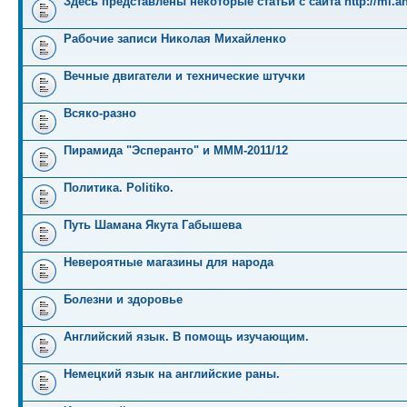
Здесь представлены некоторые статьи с сайта http://mi.an
Рабочие записи Николая Михайленко
Вечные двигатели и технические штучки
Всяко-разно
Пирамида "Эсперанто" и MMM-2011/12
Политика. Politiko.
Путь Шамана Якута Габышева
Невероятные магазины для народа
Болезни и здоровье
Английский язык. В помощь изучающим.
Немецкий язык на английские раны.