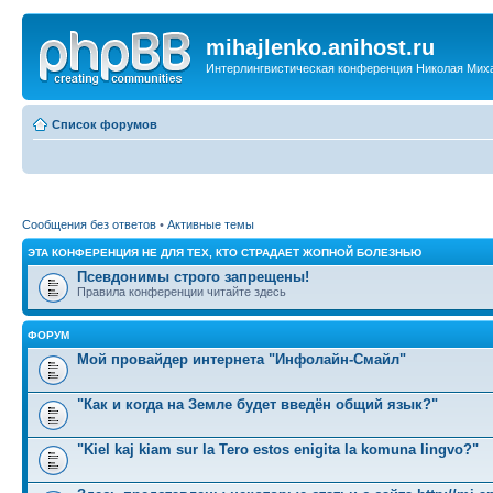
mihajlenko.anihost.ru
Интерлингвистическая конференция Николая Мих
Список форумов
Сообщения без ответов
•
Активные темы
ЭТА КОНФЕРЕНЦИЯ НЕ ДЛЯ ТЕХ, КТО СТРАДАЕТ ЖОПНОЙ БОЛЕЗНЬЮ
Псевдонимы строго запрещены!
Правила конференции читайте здесь
ФОРУМ
Мой провайдер интернета "Инфолайн-Смайл"
"Как и когда на Земле будет введён общий язык?"
"Kiel kaj kiam sur la Tero estos enigita la komuna lingvo?"