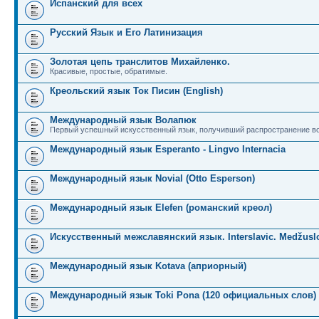
Испанский для всех
Русский Язык и Его Латинизация
Золотая цепь транслитов Михайленко.
Красивые, простые, обратимые.
Креольский язык Ток Писин (English)
Международный язык Волапюк
Первый успешный искусственный язык, получивший распространение во
Международный язык Esperanto - Lingvo Internacia
Международный язык Novial (Otto Esperson)
Международный язык Elefen (романский креол)
Искусственный межславянский язык. Interslavic. Medžuslo
Международный язык Kotava (априорный)
Международный язык Toki Pona (120 официальных слов)