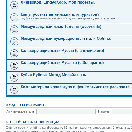
ЛингвоКод. LingvoKodo. Мои проекты.
Как упростить английский для туристов?
Глубокая переделка английского для международного туризма.
Международный язык Turismo (Esperanto)
Международный нумерационный язык Optima.
Калькирующий язык Русиш (с английского)
Калькирующий язык Русанто (с Эсперанто)
Кубик Рубика. Метод Михайленко.
Компьютерная клавиатура и фонематические раскладки.
ВХОД
•
РЕГИСТРАЦИЯ
Имя пользователя:
Пароль:
КТО СЕЙЧАС НА КОНФЕРЕНЦИИ
Сейчас посетителей на конференции:
81
, из них зарегистрированных: 0, скрытых: 
Больше всего посетителей (
1467
) здесь было 31 мар 2026, 12:40