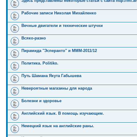
Здесь представлены некоторые статьи с сайта http://mi.an
Рабочие записи Николая Михайленко
Вечные двигатели и технические штучки
Всяко-разно
Пирамида "Эсперанто" и MMM-2011/12
Политика. Politiko.
Путь Шамана Якута Габышева
Невероятные магазины для народа
Болезни и здоровье
Английский язык. В помощь изучающим.
Немецкий язык на английские раны.