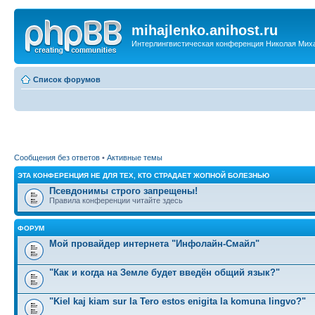
mihajlenko.anihost.ru
Интерлингвистическая конференция Николая Мих
Список форумов
Сообщения без ответов
•
Активные темы
ЭТА КОНФЕРЕНЦИЯ НЕ ДЛЯ ТЕХ, КТО СТРАДАЕТ ЖОПНОЙ БОЛЕЗНЬЮ
Псевдонимы строго запрещены!
Правила конференции читайте здесь
ФОРУМ
Мой провайдер интернета "Инфолайн-Смайл"
"Как и когда на Земле будет введён общий язык?"
"Kiel kaj kiam sur la Tero estos enigita la komuna lingvo?"