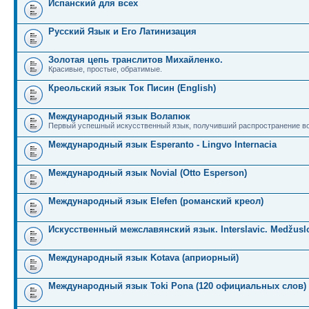
Испанский для всех
Русский Язык и Его Латинизация
Золотая цепь транслитов Михайленко.
Красивые, простые, обратимые.
Креольский язык Ток Писин (English)
Международный язык Волапюк
Первый успешный искусственный язык, получивший распространение во
Международный язык Esperanto - Lingvo Internacia
Международный язык Novial (Otto Esperson)
Международный язык Elefen (романский креол)
Искусственный межславянский язык. Interslavic. Medžuslo
Международный язык Kotava (априорный)
Международный язык Toki Pona (120 официальных слов)