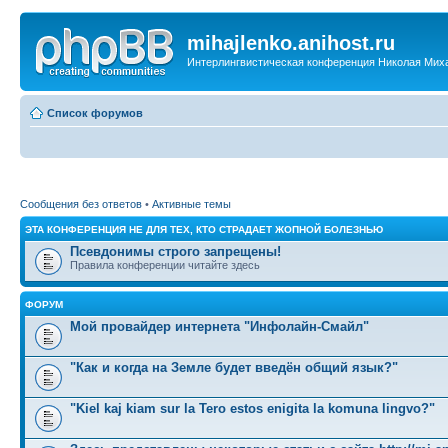
mihajlenko.anihost.ru
Интерлингвистическая конференция Николая Мих
Список форумов
Сообщения без ответов
•
Активные темы
ЭТА КОНФЕРЕНЦИЯ НЕ ДЛЯ ТЕХ, КТО СТРАДАЕТ ЖОПНОЙ БОЛЕЗНЬЮ
Псевдонимы строго запрещены!
Правила конференции читайте здесь
ФОРУМ
Мой провайдер интернета "Инфолайн-Смайл"
"Как и когда на Земле будет введён общий язык?"
"Kiel kaj kiam sur la Tero estos enigita la komuna lingvo?"