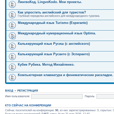
ЛингвоКод. LingvoKodo. Мои проекты.
Как упростить английский для туристов?
Глубокая переделка английского для международного туризма.
Международный язык Turismo (Esperanto)
Международный нумерационный язык Optima.
Калькирующий язык Русиш (с английского)
Калькирующий язык Русанто (с Эсперанто)
Кубик Рубика. Метод Михайленко.
Компьютерная клавиатура и фонематические раскладки.
ВХОД
•
РЕГИСТРАЦИЯ
Имя пользователя:
Пароль:
КТО СЕЙЧАС НА КОНФЕРЕНЦИИ
Сейчас посетителей на конференции:
90
, из них зарегистрированных: 0, скрытых: 
Больше всего посетителей (
1467
) здесь было 31 мар 2026, 12:40