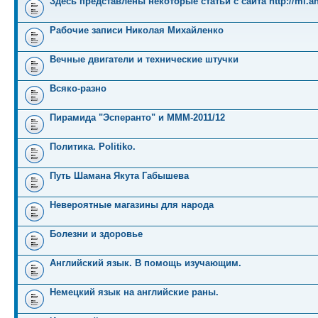
Здесь представлены некоторые статьи с сайта http://mi.an
Рабочие записи Николая Михайленко
Вечные двигатели и технические штучки
Всяко-разно
Пирамида "Эсперанто" и MMM-2011/12
Политика. Politiko.
Путь Шамана Якута Габышева
Невероятные магазины для народа
Болезни и здоровье
Английский язык. В помощь изучающим.
Немецкий язык на английские раны.