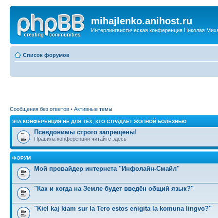
mihajlenko.anihost.ru
Интерлингвистическая конференция Николая Мих
Список форумов
Сообщения без ответов
•
Активные темы
ЭТА КОНФЕРЕНЦИЯ НЕ ДЛЯ ТЕХ, КТО СТРАДАЕТ ЖОПНОЙ БОЛЕЗНЬЮ
Псевдонимы строго запрещены!
Правила конференции читайте здесь
ФОРУМ
Мой провайдер интернета "Инфолайн-Смайл"
"Как и когда на Земле будет введён общий язык?"
"Kiel kaj kiam sur la Tero estos enigita la komuna lingvo?"