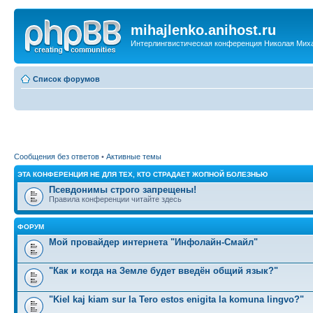
mihajlenko.anihost.ru
Интерлингвистическая конференция Николая Мих
Список форумов
Сообщения без ответов
•
Активные темы
ЭТА КОНФЕРЕНЦИЯ НЕ ДЛЯ ТЕХ, КТО СТРАДАЕТ ЖОПНОЙ БОЛЕЗНЬЮ
Псевдонимы строго запрещены!
Правила конференции читайте здесь
ФОРУМ
Мой провайдер интернета "Инфолайн-Смайл"
"Как и когда на Земле будет введён общий язык?"
"Kiel kaj kiam sur la Tero estos enigita la komuna lingvo?"