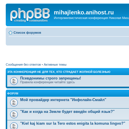
mihajlenko.anihost.ru
Интерлингвистическая конференция Николая Мих
Список форумов
Сообщения без ответов
•
Активные темы
ЭТА КОНФЕРЕНЦИЯ НЕ ДЛЯ ТЕХ, КТО СТРАДАЕТ ЖОПНОЙ БОЛЕЗНЬЮ
Псевдонимы строго запрещены!
Правила конференции читайте здесь
ФОРУМ
Мой провайдер интернета "Инфолайн-Смайл"
"Как и когда на Земле будет введён общий язык?"
"Kiel kaj kiam sur la Tero estos enigita la komuna lingvo?"