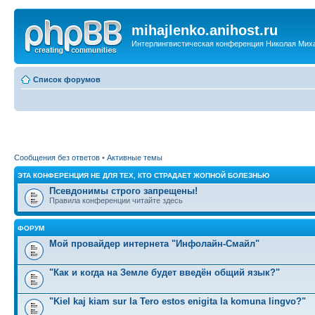
mihajlenko.anihost.ru
Интерлингвистическая конференция Николая Мих
Список форумов
Сообщения без ответов
•
Активные темы
ЭТА КОНФЕРЕНЦИЯ НЕ ДЛЯ ТЕХ, КТО СТРАДАЕТ ЖОПНОЙ БОЛЕЗНЬЮ
Псевдонимы строго запрещены!
Правила конференции читайте здесь
ФОРУМ
Мой провайдер интернета "Инфолайн-Смайл"
"Как и когда на Земле будет введён общий язык?"
"Kiel kaj kiam sur la Tero estos enigita la komuna lingvo?"