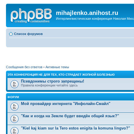
mihajlenko.anihost.ru
Интерлингвистическая конференция Николая Мих
Список форумов
Сообщения без ответов
•
Активные темы
ЭТА КОНФЕРЕНЦИЯ НЕ ДЛЯ ТЕХ, КТО СТРАДАЕТ ЖОПНОЙ БОЛЕЗНЬЮ
Псевдонимы строго запрещены!
Правила конференции читайте здесь
ФОРУМ
Мой провайдер интернета "Инфолайн-Смайл"
"Как и когда на Земле будет введён общий язык?"
"Kiel kaj kiam sur la Tero estos enigita la komuna lingvo?"