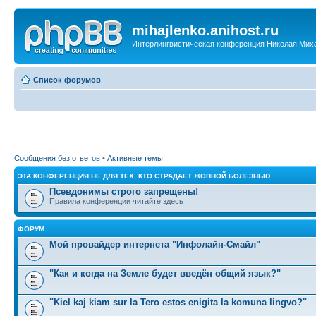
mihajlenko.anihost.ru
Интерлингвистическая конференция Николая Мих
Список форумов
Сообщения без ответов
•
Активные темы
ЭТА КОНФЕРЕНЦИЯ НЕ ДЛЯ ТЕХ, КТО СТРАДАЕТ ЖОПНОЙ БОЛЕЗНЬЮ
Псевдонимы строго запрещены!
Правила конференции читайте здесь
ФОРУМ
Мой провайдер интернета "Инфолайн-Смайл"
"Как и когда на Земле будет введён общий язык?"
"Kiel kaj kiam sur la Tero estos enigita la komuna lingvo?"