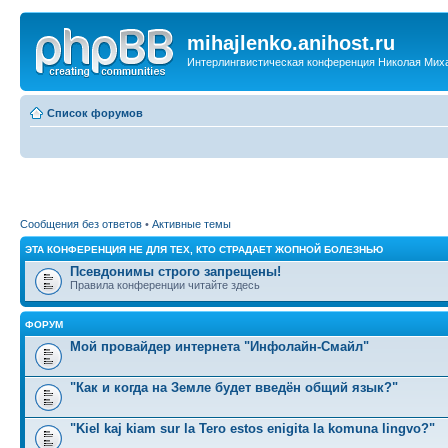
mihajlenko.anihost.ru
Интерлингвистическая конференция Николая Мих
Список форумов
Сообщения без ответов
•
Активные темы
ЭТА КОНФЕРЕНЦИЯ НЕ ДЛЯ ТЕХ, КТО СТРАДАЕТ ЖОПНОЙ БОЛЕЗНЬЮ
Псевдонимы строго запрещены!
Правила конференции читайте здесь
ФОРУМ
Мой провайдер интернета "Инфолайн-Смайл"
"Как и когда на Земле будет введён общий язык?"
"Kiel kaj kiam sur la Tero estos enigita la komuna lingvo?"