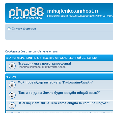
mihajlenko.anihost.ru
Интерлингвистическая конференция Николая Мих
Список форумов
Сообщения без ответов
•
Активные темы
ЭТА КОНФЕРЕНЦИЯ НЕ ДЛЯ ТЕХ, КТО СТРАДАЕТ ЖОПНОЙ БОЛЕЗНЬЮ
Псевдонимы строго запрещены!
Правила конференции читайте здесь
ФОРУМ
Мой провайдер интернета "Инфолайн-Смайл"
"Как и когда на Земле будет введён общий язык?"
"Kiel kaj kiam sur la Tero estos enigita la komuna lingvo?"