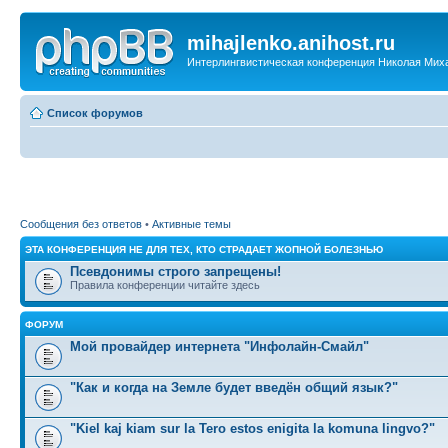
mihajlenko.anihost.ru
Интерлингвистическая конференция Николая Мих
Список форумов
Сообщения без ответов
•
Активные темы
ЭТА КОНФЕРЕНЦИЯ НЕ ДЛЯ ТЕХ, КТО СТРАДАЕТ ЖОПНОЙ БОЛЕЗНЬЮ
Псевдонимы строго запрещены!
Правила конференции читайте здесь
ФОРУМ
Мой провайдер интернета "Инфолайн-Смайл"
"Как и когда на Земле будет введён общий язык?"
"Kiel kaj kiam sur la Tero estos enigita la komuna lingvo?"