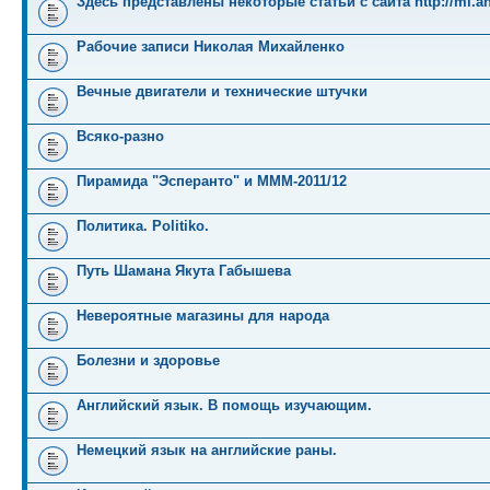
Здесь представлены некоторые статьи с сайта http://mi.an
Рабочие записи Николая Михайленко
Вечные двигатели и технические штучки
Всяко-разно
Пирамида "Эсперанто" и MMM-2011/12
Политика. Politiko.
Путь Шамана Якута Габышева
Невероятные магазины для народа
Болезни и здоровье
Английский язык. В помощь изучающим.
Немецкий язык на английские раны.