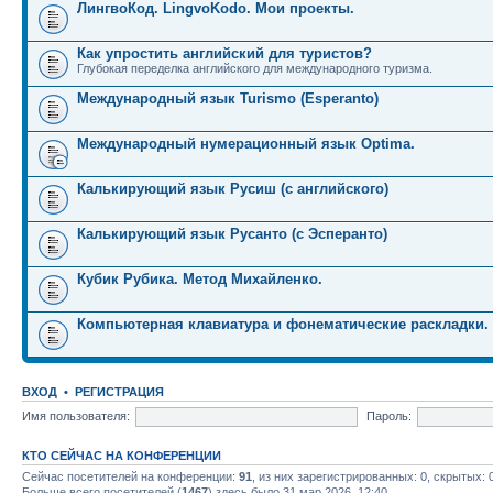
ЛингвоКод. LingvoKodo. Мои проекты.
Как упростить английский для туристов?
Глубокая переделка английского для международного туризма.
Международный язык Turismo (Esperanto)
Международный нумерационный язык Optima.
Калькирующий язык Русиш (с английского)
Калькирующий язык Русанто (с Эсперанто)
Кубик Рубика. Метод Михайленко.
Компьютерная клавиатура и фонематические раскладки.
ВХОД
•
РЕГИСТРАЦИЯ
Имя пользователя:
Пароль:
КТО СЕЙЧАС НА КОНФЕРЕНЦИИ
Сейчас посетителей на конференции:
91
, из них зарегистрированных: 0, скрытых: 
Больше всего посетителей (
1467
) здесь было 31 мар 2026, 12:40