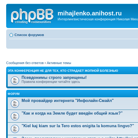
mihajlenko.anihost.ru
Интерлингвистическая конференция Николая Мих
Список форумов
Сообщения без ответов
•
Активные темы
ЭТА КОНФЕРЕНЦИЯ НЕ ДЛЯ ТЕХ, КТО СТРАДАЕТ ЖОПНОЙ БОЛЕЗНЬЮ
Псевдонимы строго запрещены!
Правила конференции читайте здесь
ФОРУМ
Мой провайдер интернета "Инфолайн-Смайл"
"Как и когда на Земле будет введён общий язык?"
"Kiel kaj kiam sur la Tero estos enigita la komuna lingvo?"