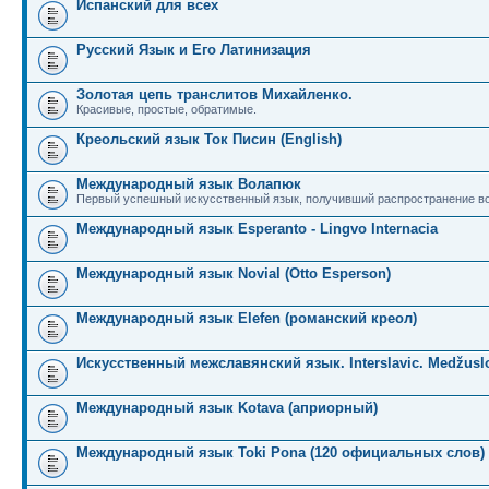
Испанский для всех
Русский Язык и Его Латинизация
Золотая цепь транслитов Михайленко.
Красивые, простые, обратимые.
Креольский язык Ток Писин (English)
Международный язык Волапюк
Первый успешный искусственный язык, получивший распространение во
Международный язык Esperanto - Lingvo Internacia
Международный язык Novial (Otto Esperson)
Международный язык Elefen (романский креол)
Искусственный межславянский язык. Interslavic. Medžuslo
Международный язык Kotava (априорный)
Международный язык Toki Pona (120 официальных слов)