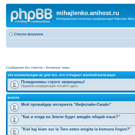
mihajlenko.anihost.ru
Интерлингвистическая конференция Николая Мих
Список форумов
Сообщения без ответов
•
Активные темы
ЭТА КОНФЕРЕНЦИЯ НЕ ДЛЯ ТЕХ, КТО СТРАДАЕТ ЖОПНОЙ БОЛЕЗНЬЮ
Псевдонимы строго запрещены!
Правила конференции читайте здесь
ФОРУМ
Мой провайдер интернета "Инфолайн-Смайл"
"Как и когда на Земле будет введён общий язык?"
"Kiel kaj kiam sur la Tero estos enigita la komuna lingvo?"