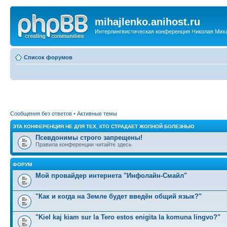
mihajlenko.anihost.ru
Интерлингвистическая конференция Николая Мих
Список форумов
Сообщения без ответов
•
Активные темы
ЭТА КОНФЕРЕНЦИЯ НЕ ДЛЯ ТЕХ, КТО СТРАДАЕТ ЖОПНОЙ БОЛЕЗНЬЮ
Псевдонимы строго запрещены!
Правила конференции читайте здесь
ФОРУМ
Мой провайдер интернета "Инфолайн-Смайл"
"Как и когда на Земле будет введён общий язык?"
"Kiel kaj kiam sur la Tero estos enigita la komuna lingvo?"