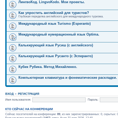
ЛингвоКод. LingvoKodo. Мои проекты.
Как упростить английский для туристов?
Глубокая переделка английского для международного туризма.
Международный язык Turismo (Esperanto)
Международный нумерационный язык Optima.
Калькирующий язык Русиш (с английского)
Калькирующий язык Русанто (с Эсперанто)
Кубик Рубика. Метод Михайленко.
Компьютерная клавиатура и фонематические раскладки.
ВХОД
•
РЕГИСТРАЦИЯ
Имя пользователя:
Пароль:
КТО СЕЙЧАС НА КОНФЕРЕНЦИИ
Сейчас посетителей на конференции:
89
, из них зарегистрированных: 0, скрытых: 
Больше всего посетителей (
1467
) здесь было 31 мар 2026, 12:40