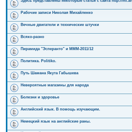
Здесь представлены некоторые статьи с сайта http://mi.an
Рабочие записи Николая Михайленко
Вечные двигатели и технические штучки
Всяко-разно
Пирамида "Эсперанто" и MMM-2011/12
Политика. Politiko.
Путь Шамана Якута Габышева
Невероятные магазины для народа
Болезни и здоровье
Английский язык. В помощь изучающим.
Немецкий язык на английские раны.