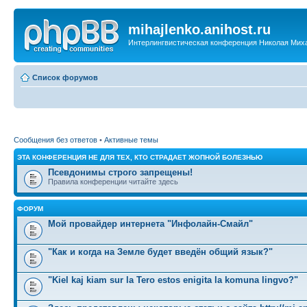
mihajlenko.anihost.ru
Интерлингвистическая конференция Николая Мих
Список форумов
Сообщения без ответов
•
Активные темы
ЭТА КОНФЕРЕНЦИЯ НЕ ДЛЯ ТЕХ, КТО СТРАДАЕТ ЖОПНОЙ БОЛЕЗНЬЮ
Псевдонимы строго запрещены!
Правила конференции читайте здесь
ФОРУМ
Мой провайдер интернета "Инфолайн-Смайл"
"Как и когда на Земле будет введён общий язык?"
"Kiel kaj kiam sur la Tero estos enigita la komuna lingvo?"