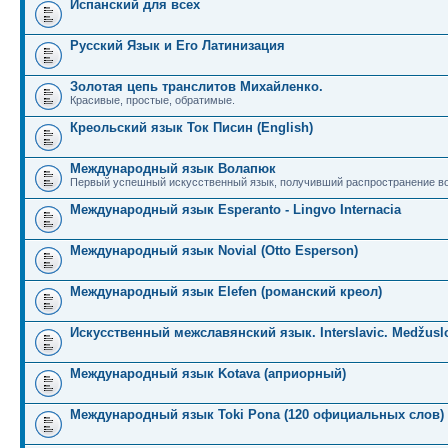
Испанский для всех
Русский Язык и Его Латинизация
Золотая цепь транслитов Михайленко.
Красивые, простые, обратимые.
Креольский язык Ток Писин (English)
Международный язык Волапюк
Первый успешный искусственный язык, получивший распространение во
Международный язык Esperanto - Lingvo Internacia
Международный язык Novial (Otto Esperson)
Международный язык Elefen (романский креол)
Искусственный межславянский язык. Interslavic. Medžuslo
Международный язык Kotava (априорный)
Международный язык Toki Pona (120 официальных слов)