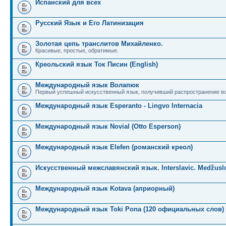
Испанский для всех
Русский Язык и Его Латинизация
Золотая цепь транслитов Михайленко.
Красивые, простые, обратимые.
Креольский язык Ток Писин (English)
Международный язык Волапюк
Первый успешный искусственный язык, получивший распространение во
Международный язык Esperanto - Lingvo Internacia
Международный язык Novial (Otto Esperson)
Международный язык Elefen (романский креол)
Искусственный межславянский язык. Interslavic. Medžuslo
Международный язык Kotava (априорный)
Международный язык Toki Pona (120 официальных слов)