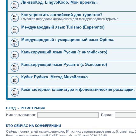
ЛингвоКод. LingvoKodo. Мои проекты.
Как упростить английский для туристов?
Глубокая переделка английского для международного туризма.
Международный язык Turismo (Esperanto)
Международный нумерационный язык Optima.
Калькирующий язык Русиш (с английского)
Калькирующий язык Русанто (с Эсперанто)
Кубик Рубика. Метод Михайленко.
Компьютерная клавиатура и фонематические раскладки.
ВХОД
•
РЕГИСТРАЦИЯ
Имя пользователя:
Пароль:
КТО СЕЙЧАС НА КОНФЕРЕНЦИИ
Сейчас посетителей на конференции:
84
, из них зарегистрированных: 0, скрытых: 
Больше всего посетителей (
1467
) здесь было 31 мар 2026, 12:40