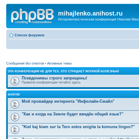
mihajlenko.anihost.ru
Интерлингвистическая конференция Николая Мих
Список форумов
Сообщения без ответов
•
Активные темы
ЭТА КОНФЕРЕНЦИЯ НЕ ДЛЯ ТЕХ, КТО СТРАДАЕТ ЖОПНОЙ БОЛЕЗНЬЮ
Псевдонимы строго запрещены!
Правила конференции читайте здесь
ФОРУМ
Мой провайдер интернета "Инфолайн-Смайл"
"Как и когда на Земле будет введён общий язык?"
"Kiel kaj kiam sur la Tero estos enigita la komuna lingvo?"