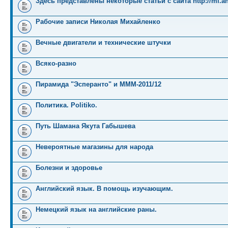
Здесь представлены некоторые статьи с сайта http://mi.an
Рабочие записи Николая Михайленко
Вечные двигатели и технические штучки
Всяко-разно
Пирамида "Эсперанто" и MMM-2011/12
Политика. Politiko.
Путь Шамана Якута Габышева
Невероятные магазины для народа
Болезни и здоровье
Английский язык. В помощь изучающим.
Немецкий язык на английские раны.