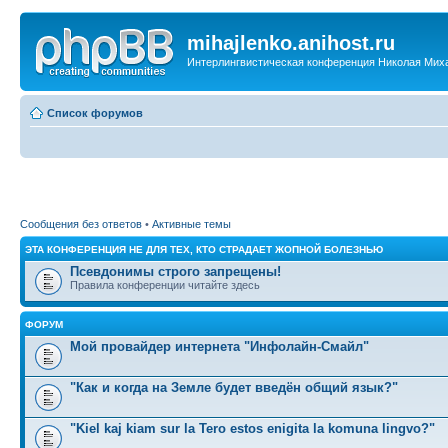
mihajlenko.anihost.ru
Интерлингвистическая конференция Николая Мих
Список форумов
Сообщения без ответов
•
Активные темы
ЭТА КОНФЕРЕНЦИЯ НЕ ДЛЯ ТЕХ, КТО СТРАДАЕТ ЖОПНОЙ БОЛЕЗНЬЮ
Псевдонимы строго запрещены!
Правила конференции читайте здесь
ФОРУМ
Мой провайдер интернета "Инфолайн-Смайл"
"Как и когда на Земле будет введён общий язык?"
"Kiel kaj kiam sur la Tero estos enigita la komuna lingvo?"