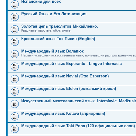
Испанский для всех
Русский Язык и Его Латинизация
Золотая цепь транслитов Михайленко.
Красивые, простые, обратимые.
Креольский язык Ток Писин (English)
Международный язык Волапюк
Первый успешный искусственный язык, получивший распространение во
Международный язык Esperanto - Lingvo Internacia
Международный язык Novial (Otto Esperson)
Международный язык Elefen (романский креол)
Искусственный межславянский язык. Interslavic. Medžuslo
Международный язык Kotava (априорный)
Международный язык Toki Pona (120 официальных слов)