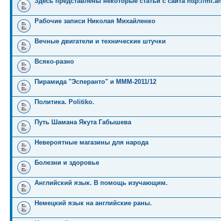
Здесь представлены некоторые статьи с сайта http://mi.an
Рабочие записи Николая Михайленко
Вечные двигатели и технические штучки
Всяко-разно
Пирамида "Эсперанто" и MMM-2011/12
Политика. Politiko.
Путь Шамана Якута Габышева
Невероятные магазины для народа
Болезни и здоровье
Английский язык. В помощь изучающим.
Немецкий язык на английские раны.