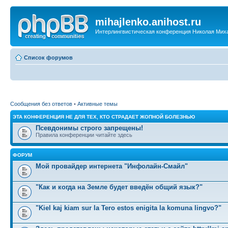
mihajlenko.anihost.ru
Интерлингвистическая конференция Николая Мих
Список форумов
Сообщения без ответов
•
Активные темы
ЭТА КОНФЕРЕНЦИЯ НЕ ДЛЯ ТЕХ, КТО СТРАДАЕТ ЖОПНОЙ БОЛЕЗНЬЮ
Псевдонимы строго запрещены!
Правила конференции читайте здесь
ФОРУМ
Мой провайдер интернета "Инфолайн-Смайл"
"Как и когда на Земле будет введён общий язык?"
"Kiel kaj kiam sur la Tero estos enigita la komuna lingvo?"