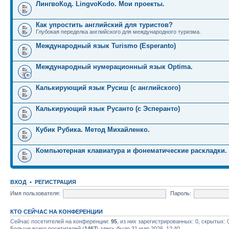
ЛингвоКод. LingvoKodo. Мои проекты.
Как упростить английский для туристов?
Глубокая переделка английского для международного туризма.
Международный язык Turismo (Esperanto)
Международный нумерационный язык Optima.
Калькирующий язык Русиш (с английского)
Калькирующий язык Русанто (с Эсперанто)
Кубик Рубика. Метод Михайленко.
Компьютерная клавиатура и фонематические раскладки.
ВХОД
•
РЕГИСТРАЦИЯ
Имя пользователя:
Пароль:
КТО СЕЙЧАС НА КОНФЕРЕНЦИИ
Сейчас посетителей на конференции:
95
, из них зарегистрированных: 0, скрытых: 
Больше всего посетителей (
1467
) здесь было 31 мар 2026, 12:40