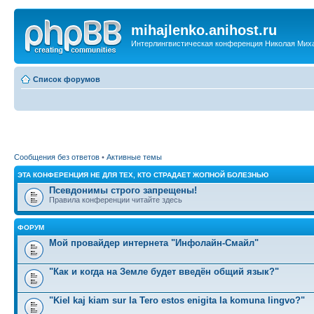
mihajlenko.anihost.ru
Интерлингвистическая конференция Николая Мих
Список форумов
Сообщения без ответов
•
Активные темы
ЭТА КОНФЕРЕНЦИЯ НЕ ДЛЯ ТЕХ, КТО СТРАДАЕТ ЖОПНОЙ БОЛЕЗНЬЮ
Псевдонимы строго запрещены!
Правила конференции читайте здесь
ФОРУМ
Мой провайдер интернета "Инфолайн-Смайл"
"Как и когда на Земле будет введён общий язык?"
"Kiel kaj kiam sur la Tero estos enigita la komuna lingvo?"