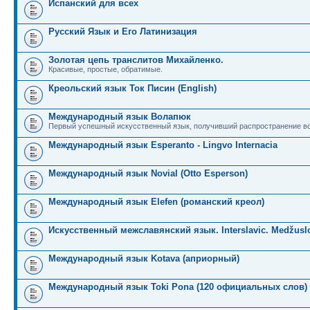
Испанский для всех
Русский Язык и Его Латинизация
Золотая цепь транслитов Михайленко.
Красивые, простые, обратимые.
Креольский язык Ток Писин (English)
Международный язык Волапюк
Первый успешный искусственный язык, получивший распространение во
Международный язык Esperanto - Lingvo Internacia
Международный язык Novial (Otto Esperson)
Международный язык Elefen (романский креол)
Искусственный межславянский язык. Interslavic. Medžuslo
Международный язык Kotava (априорный)
Международный язык Toki Pona (120 официальных слов)