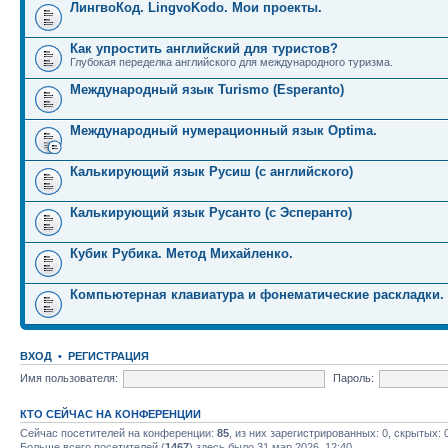
ЛингвоКод. LingvoKodo. Мои проекты.
Как упростить английский для туристов?
Глубокая переделка английского для международного туризма.
Международный язык Turismo (Esperanto)
Международный нумерационный язык Optima.
Калькирующий язык Русиш (с английского)
Калькирующий язык Русанто (с Эсперанто)
Кубик Рубика. Метод Михайленко.
Компьютерная клавиатура и фонематические раскладки.
ВХОД
•
РЕГИСТРАЦИЯ
Имя пользователя:
Пароль:
КТО СЕЙЧАС НА КОНФЕРЕНЦИИ
Сейчас посетителей на конференции:
85
, из них зарегистрированных: 0, скрытых: 
Больше всего посетителей (
1467
) здесь было 31 мар 2026, 12:40