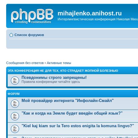
mihajlenko.anihost.ru
Интерлингвистическая конференция Николая Мих
Список форумов
Сообщения без ответов
•
Активные темы
ЭТА КОНФЕРЕНЦИЯ НЕ ДЛЯ ТЕХ, КТО СТРАДАЕТ ЖОПНОЙ БОЛЕЗНЬЮ
Псевдонимы строго запрещены!
Правила конференции читайте здесь
ФОРУМ
Мой провайдер интернета "Инфолайн-Смайл"
"Как и когда на Земле будет введён общий язык?"
"Kiel kaj kiam sur la Tero estos enigita la komuna lingvo?"