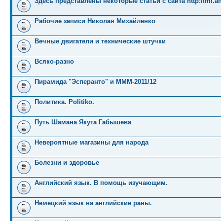
Здесь представлены некоторые статьи с сайта http://mi.an
Рабочие записи Николая Михайленко
Вечные двигатели и технические штучки
Всяко-разно
Пирамида "Эсперанто" и MMM-2011/12
Политика. Politiko.
Путь Шамана Якута Габышева
Невероятные магазины для народа
Болезни и здоровье
Английский язык. В помощь изучающим.
Немецкий язык на английские раны.