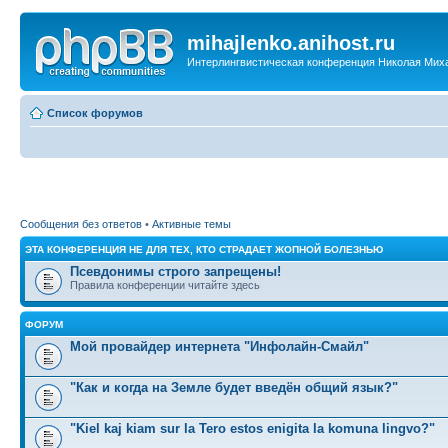
mihajlenko.anihost.ru
Интерлингвистическая конференция Николая Мих
Список форумов
Сообщения без ответов
•
Активные темы
ЭТА КОНФЕРЕНЦИЯ НЕ ДЛЯ ТЕХ, КТО СТРАДАЕТ ЖОПНОЙ БОЛЕЗНЬЮ
Псевдонимы строго запрещены!
Правила конференции читайте здесь
ФОРУМ
Мой провайдер интернета "Инфолайн-Смайл"
"Как и когда на Земле будет введён общий язык?"
"Kiel kaj kiam sur la Tero estos enigita la komuna lingvo?"