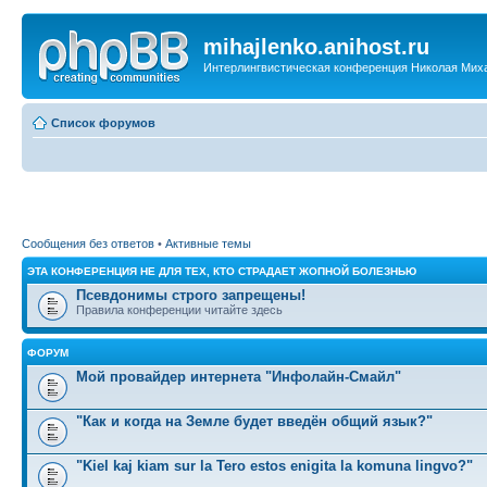
mihajlenko.anihost.ru
Интерлингвистическая конференция Николая Мих
Список форумов
Сообщения без ответов
•
Активные темы
ЭТА КОНФЕРЕНЦИЯ НЕ ДЛЯ ТЕХ, КТО СТРАДАЕТ ЖОПНОЙ БОЛЕЗНЬЮ
Псевдонимы строго запрещены!
Правила конференции читайте здесь
ФОРУМ
Мой провайдер интернета "Инфолайн-Смайл"
"Как и когда на Земле будет введён общий язык?"
"Kiel kaj kiam sur la Tero estos enigita la komuna lingvo?"