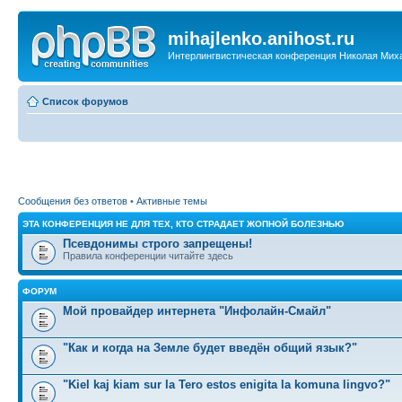
mihajlenko.anihost.ru
Интерлингвистическая конференция Николая Мих
Список форумов
Сообщения без ответов
•
Активные темы
ЭТА КОНФЕРЕНЦИЯ НЕ ДЛЯ ТЕХ, КТО СТРАДАЕТ ЖОПНОЙ БОЛЕЗНЬЮ
Псевдонимы строго запрещены!
Правила конференции читайте здесь
ФОРУМ
Мой провайдер интернета "Инфолайн-Смайл"
"Как и когда на Земле будет введён общий язык?"
"Kiel kaj kiam sur la Tero estos enigita la komuna lingvo?"