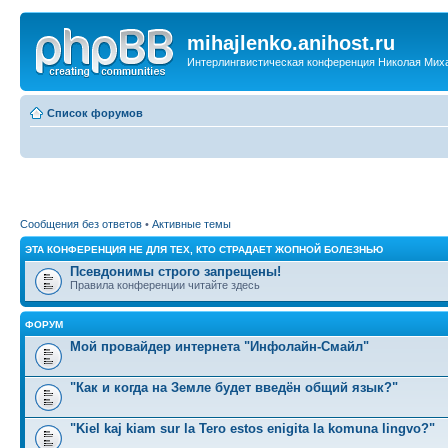
mihajlenko.anihost.ru
Интерлингвистическая конференция Николая Мих
Список форумов
Сообщения без ответов
•
Активные темы
ЭТА КОНФЕРЕНЦИЯ НЕ ДЛЯ ТЕХ, КТО СТРАДАЕТ ЖОПНОЙ БОЛЕЗНЬЮ
Псевдонимы строго запрещены!
Правила конференции читайте здесь
ФОРУМ
Мой провайдер интернета "Инфолайн-Смайл"
"Как и когда на Земле будет введён общий язык?"
"Kiel kaj kiam sur la Tero estos enigita la komuna lingvo?"