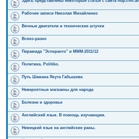
Здесь представлены некоторые статьи с сайта http://mi.an
Рабочие записи Николая Михайленко
Вечные двигатели и технические штучки
Всяко-разно
Пирамида "Эсперанто" и MMM-2011/12
Политика. Politiko.
Путь Шамана Якута Габышева
Невероятные магазины для народа
Болезни и здоровье
Английский язык. В помощь изучающим.
Немецкий язык на английские раны.