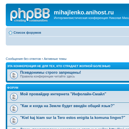
mihajlenko.anihost.ru
Интерлингвистическая конференция Николая Мих
Список форумов
Сообщения без ответов
•
Активные темы
ЭТА КОНФЕРЕНЦИЯ НЕ ДЛЯ ТЕХ, КТО СТРАДАЕТ ЖОПНОЙ БОЛЕЗНЬЮ
Псевдонимы строго запрещены!
Правила конференции читайте здесь
ФОРУМ
Мой провайдер интернета "Инфолайн-Смайл"
"Как и когда на Земле будет введён общий язык?"
"Kiel kaj kiam sur la Tero estos enigita la komuna lingvo?"