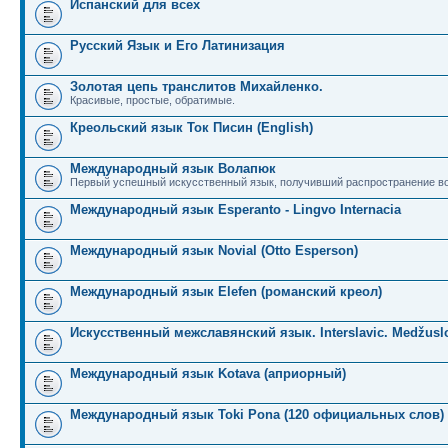
Испанский для всех
Русский Язык и Его Латинизация
Золотая цепь транслитов Михайленко.
Красивые, простые, обратимые.
Креольский язык Ток Писин (English)
Международный язык Волапюк
Первый успешный искусственный язык, получивший распространение во
Международный язык Esperanto - Lingvo Internacia
Международный язык Novial (Otto Esperson)
Международный язык Elefen (романский креол)
Искусственный межславянский язык. Interslavic. Medžuslo
Международный язык Kotava (априорный)
Международный язык Toki Pona (120 официальных слов)