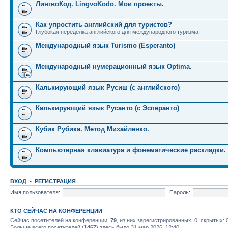
ЛингвоКод. LingvoKodo. Мои проекты.
Как упростить английский для туристов?
Глубокая переделка английского для международного туризма.
Международный язык Turismo (Esperanto)
Международный нумерационный язык Optima.
Калькирующий язык Русиш (с английского)
Калькирующий язык Русанто (с Эсперанто)
Кубик Рубика. Метод Михайленко.
Компьютерная клавиатура и фонематические раскладки.
ВХОД
•
РЕГИСТРАЦИЯ
Имя пользователя:
Пароль:
КТО СЕЙЧАС НА КОНФЕРЕНЦИИ
Сейчас посетителей на конференции:
79
, из них зарегистрированных: 0, скрытых: 
Больше всего посетителей (
1467
) здесь было 31 мар 2026, 12:40