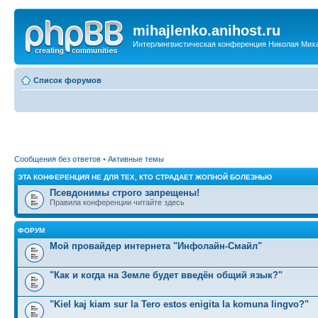
mihajlenko.anihost.ru
Интерлингвистическая конференция Николая Мих
Список форумов
Сообщения без ответов
•
Активные темы
ЭТА КОНФЕРЕНЦИЯ НЕ ДЛЯ ТЕХ, КТО СТРАДАЕТ ЖОПНОЙ БОЛЕЗНЬЮ
Псевдонимы строго запрещены!
Правила конференции читайте здесь
ФОРУМ
Мой провайдер интернета "Инфолайн-Смайл"
"Как и когда на Земле будет введён общий язык?"
"Kiel kaj kiam sur la Tero estos enigita la komuna lingvo?"