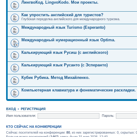
ЛингвоКод. LingvoKodo. Мои проекты.
Как упростить английский для туристов?
Глубокая переделка английского для международного туризма.
Международный язык Turismo (Esperanto)
Международный нумерационный язык Optima.
Калькирующий язык Русиш (с английского)
Калькирующий язык Русанто (с Эсперанто)
Кубик Рубика. Метод Михайленко.
Компьютерная клавиатура и фонематические раскладки.
ВХОД
•
РЕГИСТРАЦИЯ
Имя пользователя:
Пароль:
КТО СЕЙЧАС НА КОНФЕРЕНЦИИ
Сейчас посетителей на конференции:
80
, из них зарегистрированных: 0, скрытых: 
Больше всего посетителей (
1467
) здесь было 31 мар 2026, 12:40