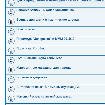
Здесь представлены некоторые статьи с сайта http://mi.an
Рабочие записи Николая Михайленко
Вечные двигатели и технические штучки
Всяко-разно
Пирамида "Эсперанто" и MMM-2011/12
Политика. Politiko.
Путь Шамана Якута Габышева
Невероятные магазины для народа
Болезни и здоровье
Английский язык. В помощь изучающим.
Немецкий язык на английские раны.