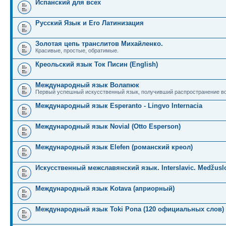
Испанский для всех
Русский Язык и Его Латинизация
Золотая цепь транслитов Михайленко.
Красивые, простые, обратимые.
Креольский язык Ток Писин (English)
Международный язык Волапюк
Первый успешный искусственный язык, получивший распространение во
Международный язык Esperanto - Lingvo Internacia
Международный язык Novial (Otto Esperson)
Международный язык Elefen (романский креол)
Искусственный межславянский язык. Interslavic. Medžuslo
Международный язык Kotava (априорный)
Международный язык Toki Pona (120 официальных слов)