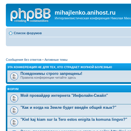
mihajlenko.anihost.ru
Интерлингвистическая конференция Николая Мих
Список форумов
Сообщения без ответов
•
Активные темы
ЭТА КОНФЕРЕНЦИЯ НЕ ДЛЯ ТЕХ, КТО СТРАДАЕТ ЖОПНОЙ БОЛЕЗНЬЮ
Псевдонимы строго запрещены!
Правила конференции читайте здесь
ФОРУМ
Мой провайдер интернета "Инфолайн-Смайл"
"Как и когда на Земле будет введён общий язык?"
"Kiel kaj kiam sur la Tero estos enigita la komuna lingvo?"