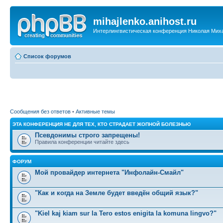
mihajlenko.anihost.ru
Интерлингвистическая конференция Николая Мих
Список форумов
Сообщения без ответов
•
Активные темы
ЭТА КОНФЕРЕНЦИЯ НЕ ДЛЯ ТЕХ, КТО СТРАДАЕТ ЖОПНОЙ БОЛЕЗНЬЮ
Псевдонимы строго запрещены!
Правила конференции читайте здесь
ФОРУМ
Мой провайдер интернета "Инфолайн-Смайл"
"Как и когда на Земле будет введён общий язык?"
"Kiel kaj kiam sur la Tero estos enigita la komuna lingvo?"