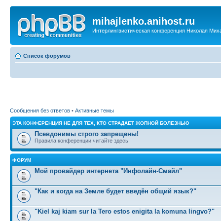
mihajlenko.anihost.ru
Интерлингвистическая конференция Николая Мих
Список форумов
Сообщения без ответов
•
Активные темы
ЭТА КОНФЕРЕНЦИЯ НЕ ДЛЯ ТЕХ, КТО СТРАДАЕТ ЖОПНОЙ БОЛЕЗНЬЮ
Псевдонимы строго запрещены!
Правила конференции читайте здесь
ФОРУМ
Мой провайдер интернета "Инфолайн-Смайл"
"Как и когда на Земле будет введён общий язык?"
"Kiel kaj kiam sur la Tero estos enigita la komuna lingvo?"