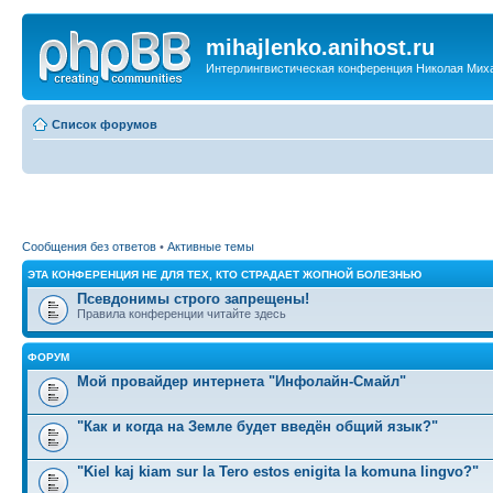
mihajlenko.anihost.ru
Интерлингвистическая конференция Николая Мих
Список форумов
Сообщения без ответов
•
Активные темы
ЭТА КОНФЕРЕНЦИЯ НЕ ДЛЯ ТЕХ, КТО СТРАДАЕТ ЖОПНОЙ БОЛЕЗНЬЮ
Псевдонимы строго запрещены!
Правила конференции читайте здесь
ФОРУМ
Мой провайдер интернета "Инфолайн-Смайл"
"Как и когда на Земле будет введён общий язык?"
"Kiel kaj kiam sur la Tero estos enigita la komuna lingvo?"