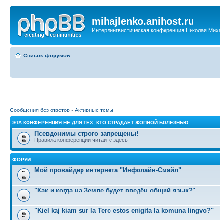
mihajlenko.anihost.ru
Интерлингвистическая конференция Николая Мих
Список форумов
Сообщения без ответов
•
Активные темы
ЭТА КОНФЕРЕНЦИЯ НЕ ДЛЯ ТЕХ, КТО СТРАДАЕТ ЖОПНОЙ БОЛЕЗНЬЮ
Псевдонимы строго запрещены!
Правила конференции читайте здесь
ФОРУМ
Мой провайдер интернета "Инфолайн-Смайл"
"Как и когда на Земле будет введён общий язык?"
"Kiel kaj kiam sur la Tero estos enigita la komuna lingvo?"