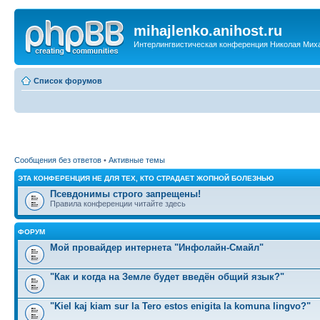
mihajlenko.anihost.ru
Интерлингвистическая конференция Николая Мих
Список форумов
Сообщения без ответов
•
Активные темы
ЭТА КОНФЕРЕНЦИЯ НЕ ДЛЯ ТЕХ, КТО СТРАДАЕТ ЖОПНОЙ БОЛЕЗНЬЮ
Псевдонимы строго запрещены!
Правила конференции читайте здесь
ФОРУМ
Мой провайдер интернета "Инфолайн-Смайл"
"Как и когда на Земле будет введён общий язык?"
"Kiel kaj kiam sur la Tero estos enigita la komuna lingvo?"