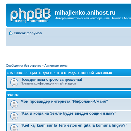
mihajlenko.anihost.ru
Интерлингвистическая конференция Николая Мих
Список форумов
Сообщения без ответов
•
Активные темы
ЭТА КОНФЕРЕНЦИЯ НЕ ДЛЯ ТЕХ, КТО СТРАДАЕТ ЖОПНОЙ БОЛЕЗНЬЮ
Псевдонимы строго запрещены!
Правила конференции читайте здесь
ФОРУМ
Мой провайдер интернета "Инфолайн-Смайл"
"Как и когда на Земле будет введён общий язык?"
"Kiel kaj kiam sur la Tero estos enigita la komuna lingvo?"