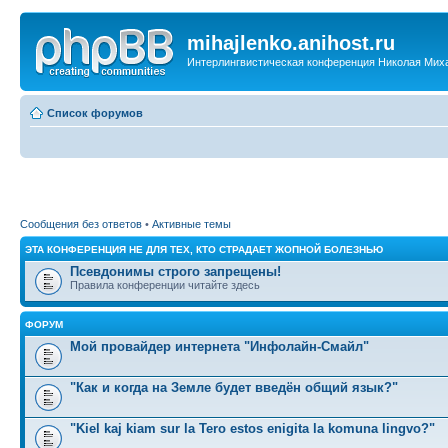
mihajlenko.anihost.ru
Интерлингвистическая конференция Николая Мих
Список форумов
Сообщения без ответов
•
Активные темы
ЭТА КОНФЕРЕНЦИЯ НЕ ДЛЯ ТЕХ, КТО СТРАДАЕТ ЖОПНОЙ БОЛЕЗНЬЮ
Псевдонимы строго запрещены!
Правила конференции читайте здесь
ФОРУМ
Мой провайдер интернета "Инфолайн-Смайл"
"Как и когда на Земле будет введён общий язык?"
"Kiel kaj kiam sur la Tero estos enigita la komuna lingvo?"