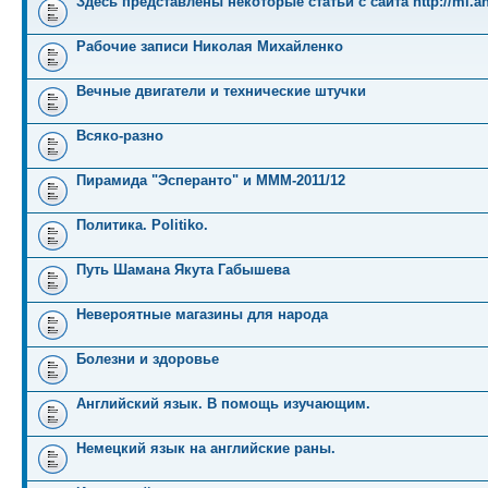
Здесь представлены некоторые статьи с сайта http://mi.an
Рабочие записи Николая Михайленко
Вечные двигатели и технические штучки
Всяко-разно
Пирамида "Эсперанто" и MMM-2011/12
Политика. Politiko.
Путь Шамана Якута Габышева
Невероятные магазины для народа
Болезни и здоровье
Английский язык. В помощь изучающим.
Немецкий язык на английские раны.