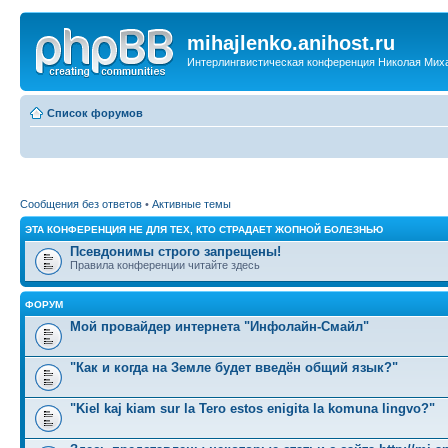
mihajlenko.anihost.ru
Интерлингвистическая конференция Николая Мих
Список форумов
Сообщения без ответов
•
Активные темы
ЭТА КОНФЕРЕНЦИЯ НЕ ДЛЯ ТЕХ, КТО СТРАДАЕТ ЖОПНОЙ БОЛЕЗНЬЮ
Псевдонимы строго запрещены!
Правила конференции читайте здесь
ФОРУМ
Мой провайдер интернета "Инфолайн-Смайл"
"Как и когда на Земле будет введён общий язык?"
"Kiel kaj kiam sur la Tero estos enigita la komuna lingvo?"