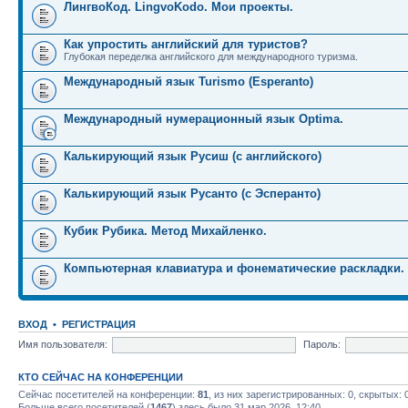
ЛингвоКод. LingvoKodo. Мои проекты.
Как упростить английский для туристов?
Глубокая переделка английского для международного туризма.
Международный язык Turismo (Esperanto)
Международный нумерационный язык Optima.
Калькирующий язык Русиш (с английского)
Калькирующий язык Русанто (с Эсперанто)
Кубик Рубика. Метод Михайленко.
Компьютерная клавиатура и фонематические раскладки.
ВХОД
•
РЕГИСТРАЦИЯ
Имя пользователя:
Пароль:
КТО СЕЙЧАС НА КОНФЕРЕНЦИИ
Сейчас посетителей на конференции:
81
, из них зарегистрированных: 0, скрытых: 
Больше всего посетителей (
1467
) здесь было 31 мар 2026, 12:40