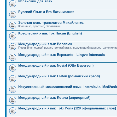
Испанский для всех
Русский Язык и Его Латинизация
Золотая цепь транслитов Михайленко.
Красивые, простые, обратимые.
Креольский язык Ток Писин (English)
Международный язык Волапюк
Первый успешный искусственный язык, получивший распространение во
Международный язык Esperanto - Lingvo Internacia
Международный язык Novial (Otto Esperson)
Международный язык Elefen (романский креол)
Искусственный межславянский язык. Interslavic. Medžuslo
Международный язык Kotava (априорный)
Международный язык Toki Pona (120 официальных слов)