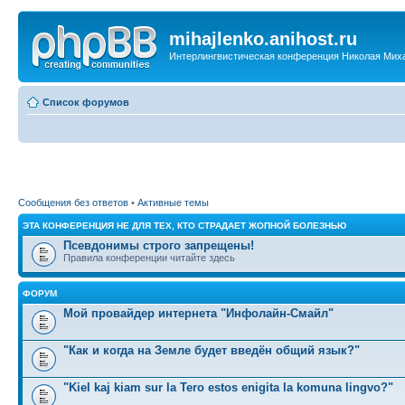
mihajlenko.anihost.ru
Интерлингвистическая конференция Николая Мих
Список форумов
Сообщения без ответов
•
Активные темы
ЭТА КОНФЕРЕНЦИЯ НЕ ДЛЯ ТЕХ, КТО СТРАДАЕТ ЖОПНОЙ БОЛЕЗНЬЮ
Псевдонимы строго запрещены!
Правила конференции читайте здесь
ФОРУМ
Мой провайдер интернета "Инфолайн-Смайл"
"Как и когда на Земле будет введён общий язык?"
"Kiel kaj kiam sur la Tero estos enigita la komuna lingvo?"