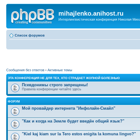
mihajlenko.anihost.ru
Интерлингвистическая конференция Николая Мих
Список форумов
Сообщения без ответов
•
Активные темы
ЭТА КОНФЕРЕНЦИЯ НЕ ДЛЯ ТЕХ, КТО СТРАДАЕТ ЖОПНОЙ БОЛЕЗНЬЮ
Псевдонимы строго запрещены!
Правила конференции читайте здесь
ФОРУМ
Мой провайдер интернета "Инфолайн-Смайл"
"Как и когда на Земле будет введён общий язык?"
"Kiel kaj kiam sur la Tero estos enigita la komuna lingvo?"