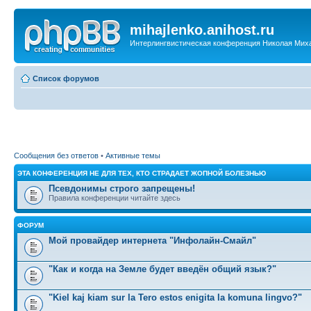
mihajlenko.anihost.ru
Интерлингвистическая конференция Николая Мих
Список форумов
Сообщения без ответов
•
Активные темы
ЭТА КОНФЕРЕНЦИЯ НЕ ДЛЯ ТЕХ, КТО СТРАДАЕТ ЖОПНОЙ БОЛЕЗНЬЮ
Псевдонимы строго запрещены!
Правила конференции читайте здесь
ФОРУМ
Мой провайдер интернета "Инфолайн-Смайл"
"Как и когда на Земле будет введён общий язык?"
"Kiel kaj kiam sur la Tero estos enigita la komuna lingvo?"