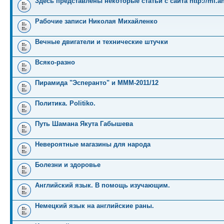
Здесь представлены некоторые статьи с сайта http://mi.an
Рабочие записи Николая Михайленко
Вечные двигатели и технические штучки
Всяко-разно
Пирамида "Эсперанто" и MMM-2011/12
Политика. Politiko.
Путь Шамана Якута Габышева
Невероятные магазины для народа
Болезни и здоровье
Английский язык. В помощь изучающим.
Немецкий язык на английские раны.