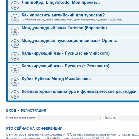
ЛингвоКод. LingvoKodo. Мои проекты.
Как упростить английский для туристов?
Глубокая переделка английского для международного туризма.
Международный язык Turismo (Esperanto)
Международный нумерационный язык Optima.
Калькирующий язык Русиш (с английского)
Калькирующий язык Русанто (с Эсперанто)
Кубик Рубика. Метод Михайленко.
Компьютерная клавиатура и фонематические раскладки.
ВХОД
•
РЕГИСТРАЦИЯ
Имя пользователя:
Пароль:
КТО СЕЙЧАС НА КОНФЕРЕНЦИИ
Сейчас посетителей на конференции:
87
, из них зарегистрированных: 0, скрытых: 
Больше всего посетителей (
1467
) здесь было 31 мар 2026, 12:40