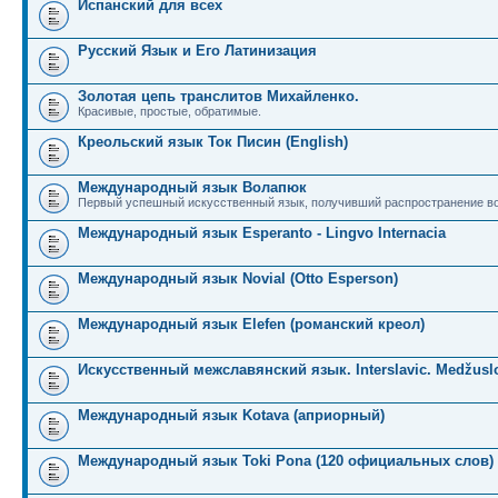
Испанский для всех
Русский Язык и Его Латинизация
Золотая цепь транслитов Михайленко.
Красивые, простые, обратимые.
Креольский язык Ток Писин (English)
Международный язык Волапюк
Первый успешный искусственный язык, получивший распространение во
Международный язык Esperanto - Lingvo Internacia
Международный язык Novial (Otto Esperson)
Международный язык Elefen (романский креол)
Искусственный межславянский язык. Interslavic. Medžuslo
Международный язык Kotava (априорный)
Международный язык Toki Pona (120 официальных слов)