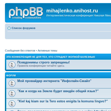
mihajlenko.anihost.ru
Интерлингвистическая конференция Николая Мих
Список форумов
Сообщения без ответов
•
Активные темы
ЭТА КОНФЕРЕНЦИЯ НЕ ДЛЯ ТЕХ, КТО СТРАДАЕТ ЖОПНОЙ БОЛЕЗНЬЮ
Псевдонимы строго запрещены!
Правила конференции читайте здесь
ФОРУМ
Мой провайдер интернета "Инфолайн-Смайл"
"Как и когда на Земле будет введён общий язык?"
"Kiel kaj kiam sur la Tero estos enigita la komuna lingvo?"