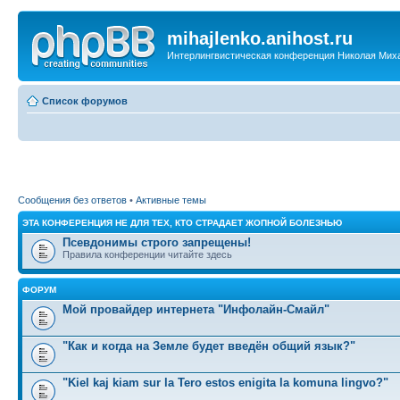
mihajlenko.anihost.ru
Интерлингвистическая конференция Николая Мих
Список форумов
Сообщения без ответов
•
Активные темы
ЭТА КОНФЕРЕНЦИЯ НЕ ДЛЯ ТЕХ, КТО СТРАДАЕТ ЖОПНОЙ БОЛЕЗНЬЮ
Псевдонимы строго запрещены!
Правила конференции читайте здесь
ФОРУМ
Мой провайдер интернета "Инфолайн-Смайл"
"Как и когда на Земле будет введён общий язык?"
"Kiel kaj kiam sur la Tero estos enigita la komuna lingvo?"