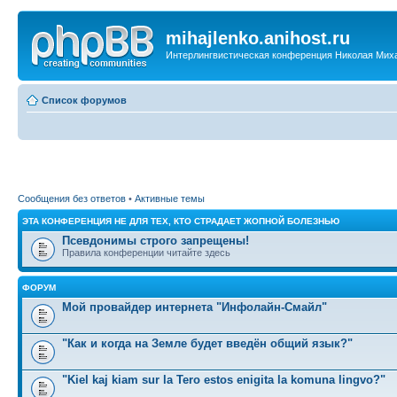
mihajlenko.anihost.ru
Интерлингвистическая конференция Николая Мих
Список форумов
Сообщения без ответов
•
Активные темы
ЭТА КОНФЕРЕНЦИЯ НЕ ДЛЯ ТЕХ, КТО СТРАДАЕТ ЖОПНОЙ БОЛЕЗНЬЮ
Псевдонимы строго запрещены!
Правила конференции читайте здесь
ФОРУМ
Мой провайдер интернета "Инфолайн-Смайл"
"Как и когда на Земле будет введён общий язык?"
"Kiel kaj kiam sur la Tero estos enigita la komuna lingvo?"