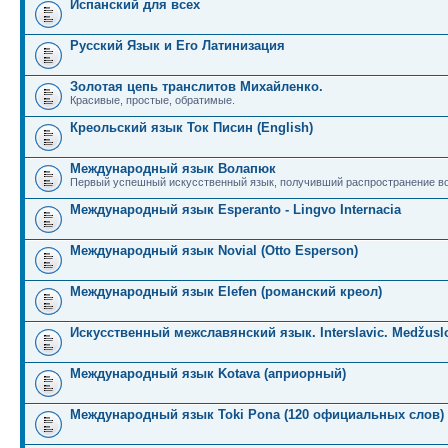
Испанский для всех
Русский Язык и Его Латинизация
Золотая цепь транслитов Михайленко.
Красивые, простые, обратимые.
Креольский язык Ток Писин (English)
Международный язык Волапюк
Первый успешный искусственный язык, получивший распространение во
Международный язык Esperanto - Lingvo Internacia
Международный язык Novial (Otto Esperson)
Международный язык Elefen (романский креол)
Искусственный межславянский язык. Interslavic. Medžuslo
Международный язык Kotava (априорный)
Международный язык Toki Pona (120 официальных слов)