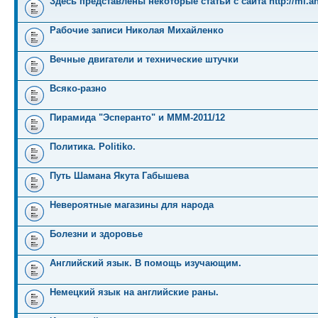
Здесь представлены некоторые статьи с сайта http://mi.an
Рабочие записи Николая Михайленко
Вечные двигатели и технические штучки
Всяко-разно
Пирамида "Эсперанто" и MMM-2011/12
Политика. Politiko.
Путь Шамана Якута Габышева
Невероятные магазины для народа
Болезни и здоровье
Английский язык. В помощь изучающим.
Немецкий язык на английские раны.