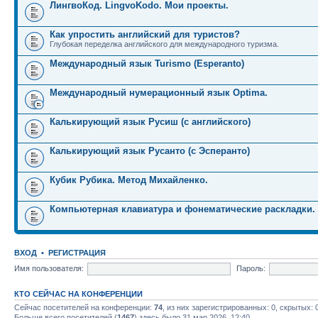
ЛингвоКод. LingvoKodo. Мои проекты.
Как упростить английский для туристов?
Глубокая переделка английского для международного туризма.
Международный язык Turismo (Esperanto)
Международный нумерационный язык Optima.
Калькирующий язык Русиш (с английского)
Калькирующий язык Русанто (с Эсперанто)
Кубик Рубика. Метод Михайленко.
Компьютерная клавиатура и фонематические раскладки.
ВХОД
•
РЕГИСТРАЦИЯ
Имя пользователя:
Пароль:
КТО СЕЙЧАС НА КОНФЕРЕНЦИИ
Сейчас посетителей на конференции:
74
, из них зарегистрированных: 0, скрытых: 
Больше всего посетителей (
1467
) здесь было 31 мар 2026, 12:40