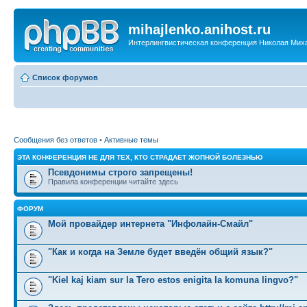
mihajlenko.anihost.ru
Интерлингвистическая конференция Николая Мих
Список форумов
Сообщения без ответов
•
Активные темы
ЭТА КОНФЕРЕНЦИЯ НЕ ДЛЯ ТЕХ, КТО СТРАДАЕТ ЖОПНОЙ БОЛЕЗНЬЮ
Псевдонимы строго запрещены!
Правила конференции читайте здесь
ФОРУМ
Мой провайдер интернета "Инфолайн-Смайл"
"Как и когда на Земле будет введён общий язык?"
"Kiel kaj kiam sur la Tero estos enigita la komuna lingvo?"