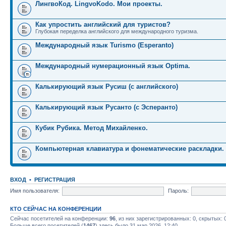
ЛингвоКод. LingvoKodo. Мои проекты.
Как упростить английский для туристов?
Глубокая переделка английского для международного туризма.
Международный язык Turismo (Esperanto)
Международный нумерационный язык Optima.
Калькирующий язык Русиш (с английского)
Калькирующий язык Русанто (с Эсперанто)
Кубик Рубика. Метод Михайленко.
Компьютерная клавиатура и фонематические раскладки.
ВХОД
•
РЕГИСТРАЦИЯ
Имя пользователя:
Пароль:
КТО СЕЙЧАС НА КОНФЕРЕНЦИИ
Сейчас посетителей на конференции:
96
, из них зарегистрированных: 0, скрытых: 
Больше всего посетителей (
1467
) здесь было 31 мар 2026, 12:40