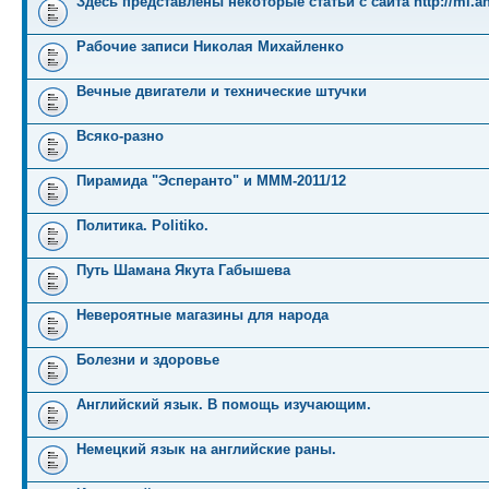
Здесь представлены некоторые статьи с сайта http://mi.an
Рабочие записи Николая Михайленко
Вечные двигатели и технические штучки
Всяко-разно
Пирамида "Эсперанто" и MMM-2011/12
Политика. Politiko.
Путь Шамана Якута Габышева
Невероятные магазины для народа
Болезни и здоровье
Английский язык. В помощь изучающим.
Немецкий язык на английские раны.