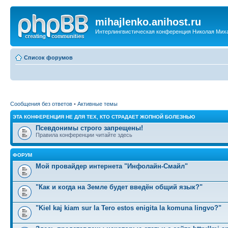
mihajlenko.anihost.ru
Интерлингвистическая конференция Николая Мих
Список форумов
Сообщения без ответов
•
Активные темы
ЭТА КОНФЕРЕНЦИЯ НЕ ДЛЯ ТЕХ, КТО СТРАДАЕТ ЖОПНОЙ БОЛЕЗНЬЮ
Псевдонимы строго запрещены!
Правила конференции читайте здесь
ФОРУМ
Мой провайдер интернета "Инфолайн-Смайл"
"Как и когда на Земле будет введён общий язык?"
"Kiel kaj kiam sur la Tero estos enigita la komuna lingvo?"