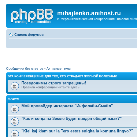
mihajlenko.anihost.ru
Интерлингвистическая конференция Николая Мих
Список форумов
Сообщения без ответов
•
Активные темы
ЭТА КОНФЕРЕНЦИЯ НЕ ДЛЯ ТЕХ, КТО СТРАДАЕТ ЖОПНОЙ БОЛЕЗНЬЮ
Псевдонимы строго запрещены!
Правила конференции читайте здесь
ФОРУМ
Мой провайдер интернета "Инфолайн-Смайл"
"Как и когда на Земле будет введён общий язык?"
"Kiel kaj kiam sur la Tero estos enigita la komuna lingvo?"