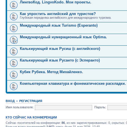
ЛингвоКод. LingvoKodo. Мои проекты.
Как упростить английский для туристов?
Глубокая переделка английского для международного туризма.
Международный язык Turismo (Esperanto)
Международный нумерационный язык Optima.
Калькирующий язык Русиш (с английского)
Калькирующий язык Русанто (с Эсперанто)
Кубик Рубика. Метод Михайленко.
Компьютерная клавиатура и фонематические раскладки.
ВХОД
•
РЕГИСТРАЦИЯ
Имя пользователя:
Пароль:
КТО СЕЙЧАС НА КОНФЕРЕНЦИИ
Сейчас посетителей на конференции:
86
, из них зарегистрированных: 0, скрытых: 
Больше всего посетителей (
1467
) здесь было 31 мар 2026, 12:40