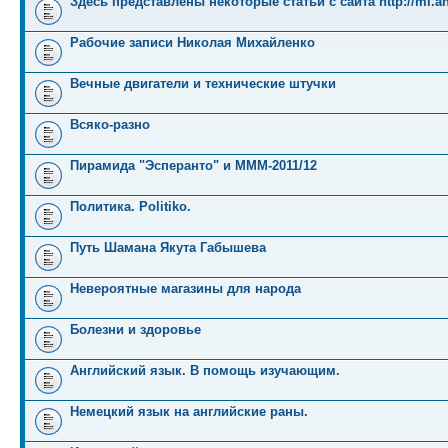
Здесь представлены некоторые статьи с сайта http://mi.an
Рабочие записи Николая Михайленко
Вечные двигатели и технические штучки
Всяко-разно
Пирамида "Эсперанто" и MMM-2011/12
Политика. Politiko.
Путь Шамана Якута Габышева
Невероятные магазины для народа
Болезни и здоровье
Английский язык. В помощь изучающим.
Немецкий язык на английские раны.