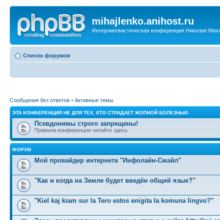
mihajlenko.anihost.ru
Интерлингвистическая конференция Николая Мих
Список форумов
Сообщения без ответов
•
Активные темы
ЭТА КОНФЕРЕНЦИЯ НЕ ДЛЯ ТЕХ, КТО СТРАДАЕТ ЖОПНОЙ БОЛЕЗНЬЮ
Псевдонимы строго запрещены!
Правила конференции читайте здесь
ФОРУМ
Мой провайдер интернета "Инфолайн-Смайл"
"Как и когда на Земле будет введён общий язык?"
"Kiel kaj kiam sur la Tero estos enigita la komuna lingvo?"