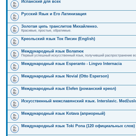
Испанский для всех
Русский Язык и Его Латинизация
Золотая цепь транслитов Михайленко.
Красивые, простые, обратимые.
Креольский язык Ток Писин (English)
Международный язык Волапюк
Первый успешный искусственный язык, получивший распространение во
Международный язык Esperanto - Lingvo Internacia
Международный язык Novial (Otto Esperson)
Международный язык Elefen (романский креол)
Искусственный межславянский язык. Interslavic. Medžuslo
Международный язык Kotava (априорный)
Международный язык Toki Pona (120 официальных слов)