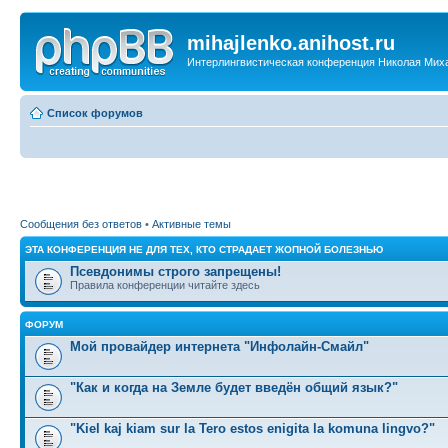
mihajlenko.anihost.ru
Интерлингвистическая конференция Николая Мих
Список форумов
Сообщения без ответов
•
Активные темы
ЭТА КОНФЕРЕНЦИЯ НЕ ДЛЯ ТЕХ, КТО СТРАДАЕТ ЖОПНОЙ БОЛЕЗНЬЮ
Псевдонимы строго запрещены!
Правила конференции читайте здесь
ФОРУМ
Мой провайдер интернета "Инфолайн-Смайл"
"Как и когда на Земле будет введён общий язык?"
"Kiel kaj kiam sur la Tero estos enigita la komuna lingvo?"