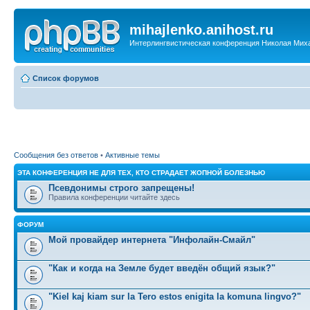
mihajlenko.anihost.ru
Интерлингвистическая конференция Николая Мих
Список форумов
Сообщения без ответов
•
Активные темы
ЭТА КОНФЕРЕНЦИЯ НЕ ДЛЯ ТЕХ, КТО СТРАДАЕТ ЖОПНОЙ БОЛЕЗНЬЮ
Псевдонимы строго запрещены!
Правила конференции читайте здесь
ФОРУМ
Мой провайдер интернета "Инфолайн-Смайл"
"Как и когда на Земле будет введён общий язык?"
"Kiel kaj kiam sur la Tero estos enigita la komuna lingvo?"